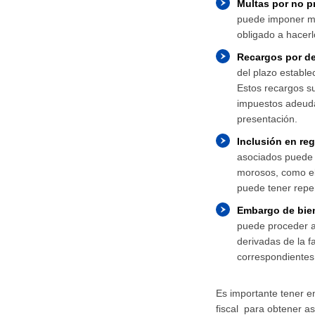
Multas por no p
puede imponer mu
obligado a hacerl
Recargos por d
del plazo estable
Estos recargos su
impuestos adeuda
presentación.
Inclusión en re
asociados puede l
morosos, como el 
puede tener reper
Embargo de bie
puede proceder a
derivadas de la f
correspondientes
Es importante tener 
fiscal para obtener as