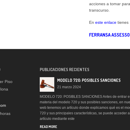
acciones a tomar para
transcurso.
En
este enlace
tienes
FERRANSA ASSESS
O
PUBLICACIONES RECIENTES
MODELO 720: POSIBLES SANCIONES
er Piso
21 marzo 2024
elona
MODELO 720: POSIBLES SANCIONES Antes de entrar e
materia del modelo 720 y sus posibles sanciones, en nue
com
web tenemos un artículo donde explicamos qué es el mo
 horas
720 y sus principales características, se puede acceder a
artículo mediante este
READ MORE