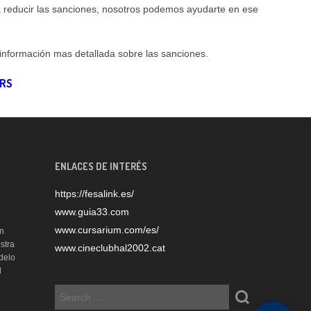
 reducir las sanciones, nosotros podemos ayudarte en ese
 información mas detallada sobre las sanciones.
ORS
ENLACES DE INTERÉS
https://fesalink.es/
www.guia33.com
www.cursarium.com/es/
n
stra
www.cineclubhal2002.cat
delo
l