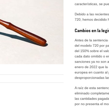
características, se p
Debido a las reciente
720, hemos decidido h
Cambios en la legi
Antes de la sentencia 
del modelo 720 por pa
del 150% sobre el val
cada dato omitido o e
sanciones ya no son a
enero de 2022 que la o
europea en cuanto al p
desproporcionadas la
A raíz de esta senten
eliminado completament
las cantidades pagada
por no presenta el mo