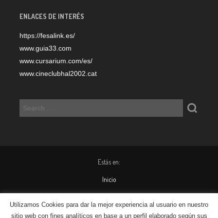
ENLACES DE INTERÉS
https://fesalink.es/
www.guia33.com
www.cursarium.com/es/
www.cineclubhal2002.cat
Estás en:
Inicio
Marketing
Utilizamos Cookies para dar la mejor experiencia al usuario en nuestro
sitio web con fines analíticos en base a un perfil elaborado según sus