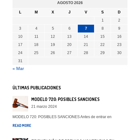
AGOSTO 2026
L
M
X
J
V
S
D
1
2
3
4
5
6
7
8
9
10
11
12
13
14
15
16
17
18
19
20
21
22
23
24
25
26
27
28
29
30
31
« Mar
ÚLTIMAS PUBLICACIONES
MODELO 720: POSIBLES SANCIONES
21 marzo 2024
MODELO 720: POSIBLES SANCIONES Antes de entrar en
READ MORE