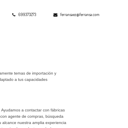
699373273
ferransaez@ferransa.com
tamente temas de importación y
daptado a tus capacidades
. Ayudamos a contactar con fábricas
to con agente de compras, búsqueda
tu alcance nuestra amplia experiencia