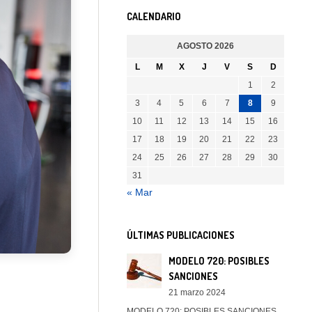
CALENDARIO
AGOSTO 2026
L
M
X
J
V
S
D
1
2
3
4
5
6
7
8
9
10
11
12
13
14
15
16
17
18
19
20
21
22
23
24
25
26
27
28
29
30
31
« Mar
ÚLTIMAS PUBLICACIONES
MODELO 720: POSIBLES
SANCIONES
21 marzo 2024
MODELO 720: POSIBLES SANCIONES