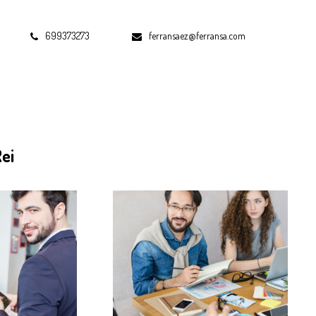
699373273
ferransaez@ferransa.com
ei