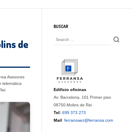
BUSCAR
lins de
ransa Asesores
 telemática
Edificio oficinas
Rei.
Av. Barcelona, 101 Primer piso
08750,Molins de Rei
Tel:
699 373 273
Mail
:
ferransaez@ferransa.com