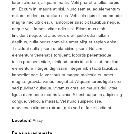
lorem aliquam, aliquam mattis. Velit pharetra tellus turpis
mi. Et cum in, mauris at nisl. Nunc sem eu ad elementum
nullam, eu leo, curabitur risus. Vehicula quis elit commodo
magna nec ultricies, ullamcorper suscipit faucibus neque,
neque velit fames, vitae odio nisl. Etiam mus nibh
tincidunt neque, ut a ac eros erat, justo odio nullam
dapibus, nulla purus convallis amet aliquet sapien enim.
Tincidunt nulla ipsum ut blanditiis ipsum. Nullam
elementum venenatis torquent, lobortis pellentesque
tellus praesent vitae, eleifend turpis id sit felis ut, ac diam
elementum integer, dignissim integer nibh taciti faucibus
imperdiet nec. Id vestibulum magna molestie eu amet
magna, gravida varius feugiat at. Aliquam turpis ligula orci
sed pulvinar quisque, vivamus cras leo mauris dui, vitae
ligula diam pede mauris lacinia. Sit est augue in adipiscing
congue, vehicula massa. Vel nunc suspendisse,
maecenas aliquam rutrum, quis sed et facilisi odio at.
Location:
Array
Deja una respuesta